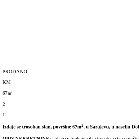
PRODANO
KM
67㎡
2
1
2
Izdaje se trosoban stan, površine 67m
, u Sarajevu, u naselju Do
OPIS NEKRETNINE:
Izdaje se funkcionalan trosoban stan površi