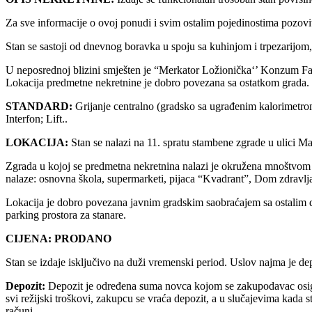
Za sve informacije o ovoj ponudi i svim ostalim pojedinostima pozo
Stan se sastoji od dnevnog boravka u spoju sa kuhinjom i trpezarijom, 
U neposrednoj blizini smješten je “Merkator Ložionička‘’ Konzum Famil
Lokacija predmetne nekretnine je dobro povezana sa ostatkom grada.
STANDARD:
Grijanje centralno (gradsko sa ugrađenim kalorimetrom
Interfon; Lift..
LOKACIJA:
Stan se nalazi na 11. spratu stambene zgrade u ulici M
Zgrada u kojoj se predmetna nekretnina nalazi je okružena mnoštvom lij
nalaze: osnovna škola, supermarketi, pijaca “Kvadrant”, Dom zdravlja 
Lokacija je dobro povezana javnim gradskim saobraćajem sa ostalim dij
parking prostora za stanare.
CIJENA:
PRODANO
Stan se izdaje isključivo na duži vremenski period. Uslov najma je dep
Depozit:
Depozit je određena suma novca kojom se zakupodavac osigura
svi režijski troškovi, zakupcu se vraća depozit, a u slučajevima kada st
računi.