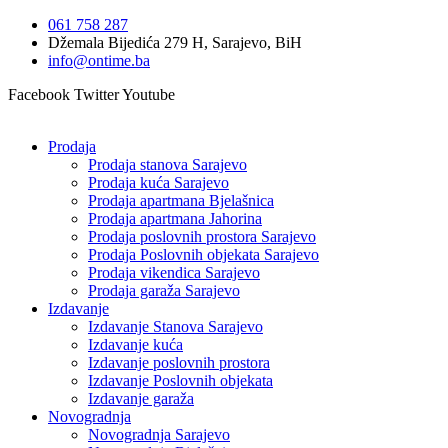
Idi
061 758 287
na
Džemala Bijedića 279 H, Sarajevo, BiH
sadržaj
info@ontime.ba
Facebook
Twitter
Youtube
Prodaja
Prodaja stanova Sarajevo
Prodaja kuća Sarajevo
Prodaja apartmana Bjelašnica
Prodaja apartmana Jahorina
Prodaja poslovnih prostora Sarajevo
Prodaja Poslovnih objekata Sarajevo
Prodaja vikendica Sarajevo
Prodaja garaža Sarajevo
Izdavanje
Izdavanje Stanova Sarajevo
Izdavanje kuća
Izdavanje poslovnih prostora
Izdavanje Poslovnih objekata
Izdavanje garaža
Novogradnja
Novogradnja Sarajevo