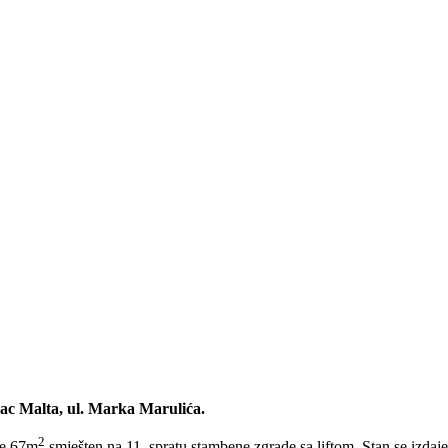
lac Malta, ul. Marka Marulića.
2
ne 67m
smješten na 11. spratu stambene zgrade sa liftom. Stan se izdaj