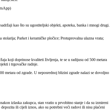
atsApp)
držaji kao što su ugostiteljski objekti, apoteka, banka i mnogi drugi.
tolarija; Parket i keramičke pločice; Protuprovalna ulazna vrata;
ja koji doprinose kvaliteti življenja, te se u radijusu od 500 metara
jekti i trgovačke radnje.
200 metara od zgrade. U neposrednoj blizini zgrade nalazi se dovoljno
kon izlaska zakupca, stan vratio u prvobitno stanje i da su izmireni
pozita ili cijeli iznos, ako su potrebni veći radovi ili nisu plaćeni