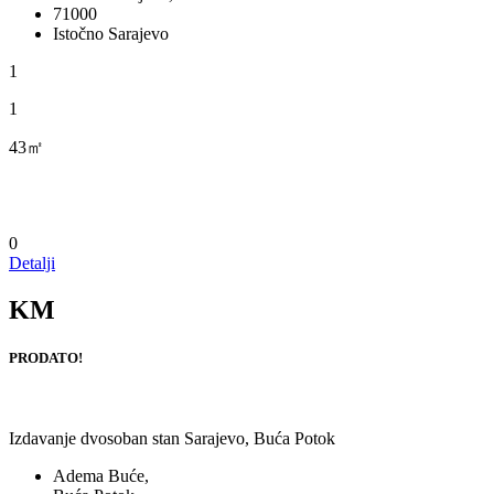
71000
Istočno Sarajevo
1
1
43㎡
0
Detalji
KM
PRODATO!
Izdavanje dvosoban stan Sarajevo, Buća Potok
Adema Buće,