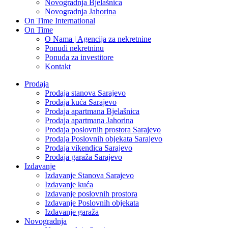
Novogradnja Bjelašnica
Novogradnja Jahorina
On Time International
On Time
O Nama | Agencija za nekretnine
Ponudi nekretninu
Ponuda za investitore
Kontakt
Prodaja
Prodaja stanova Sarajevo
Prodaja kuća Sarajevo
Prodaja apartmana Bjelašnica
Prodaja apartmana Jahorina
Prodaja poslovnih prostora Sarajevo
Prodaja Poslovnih objekata Sarajevo
Prodaja vikendica Sarajevo
Prodaja garaža Sarajevo
Izdavanje
Izdavanje Stanova Sarajevo
Izdavanje kuća
Izdavanje poslovnih prostora
Izdavanje Poslovnih objekata
Izdavanje garaža
Novogradnja