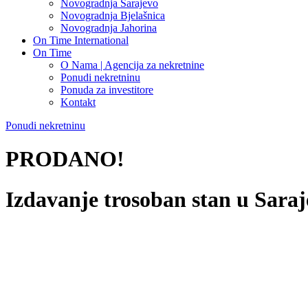
Novogradnja Sarajevo
Novogradnja Bjelašnica
Novogradnja Jahorina
On Time International
On Time
O Nama | Agencija za nekretnine
Ponudi nekretninu
Ponuda za investitore
Kontakt
Ponudi nekretninu
PRODANO!
Izdavanje trosoban stan u Sara