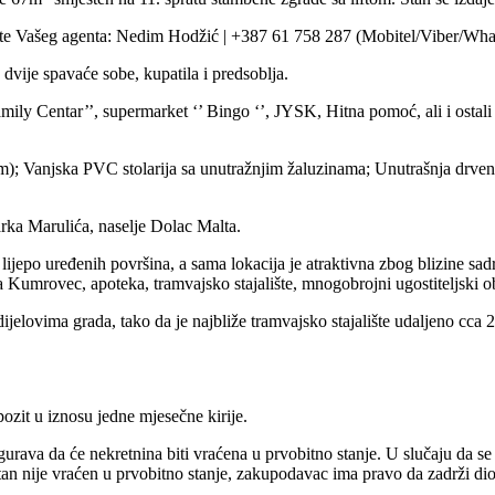
vite Vašeg agenta: Nedim Hodžić | +387 61 758 287 (Mobitel/Viber/Wh
dvije spavaće sobe, kupatila i predsoblja.
y Centar’’, supermarket ‘’ Bingo ‘’, JYSK, Hitna pomoć, ali i ostali sa
); Vanjska PVC stolarija sa unutražnjim žaluzinama; Unutrašnja drvena s
arka Marulića, naselje Dolac Malta.
epo uređenih površina, a sama lokacija je atraktivna zbog blizine sadrža
Kumrovec, apoteka, tramvajsko stajalište, mnogobrojni ugostiteljski ob
elovima grada, tako da je najbliže tramvajsko stajalište udaljeno cca 
ozit u iznosu jedne mjesečne kirije.
va da će nekretnina biti vraćena u prvobitno stanje. U slučaju da se na
an nije vraćen u prvobitno stanje, zakupodavac ima pravo da zadrži dio de