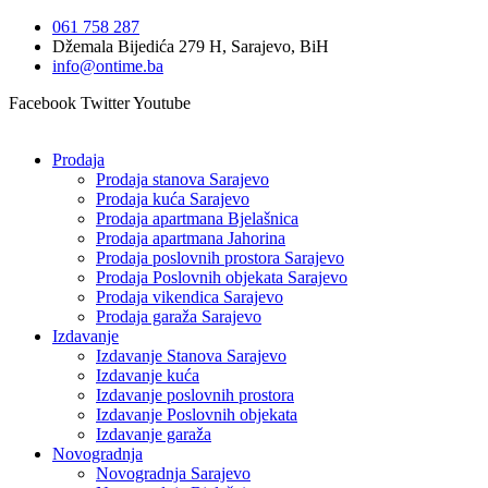
Idi
061 758 287
na
Džemala Bijedića 279 H, Sarajevo, BiH
sadržaj
info@ontime.ba
Facebook
Twitter
Youtube
Prodaja
Prodaja stanova Sarajevo
Prodaja kuća Sarajevo
Prodaja apartmana Bjelašnica
Prodaja apartmana Jahorina
Prodaja poslovnih prostora Sarajevo
Prodaja Poslovnih objekata Sarajevo
Prodaja vikendica Sarajevo
Prodaja garaža Sarajevo
Izdavanje
Izdavanje Stanova Sarajevo
Izdavanje kuća
Izdavanje poslovnih prostora
Izdavanje Poslovnih objekata
Izdavanje garaža
Novogradnja
Novogradnja Sarajevo