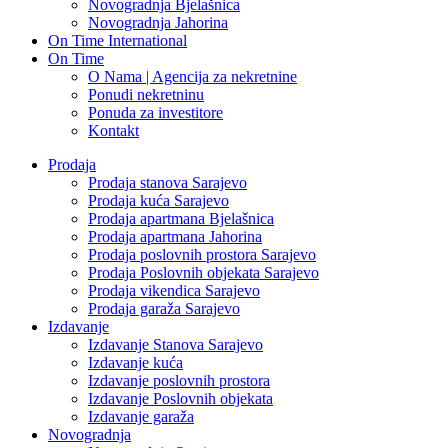
Novogradnja Bjelašnica
Novogradnja Jahorina
On Time International
On Time
O Nama | Agencija za nekretnine
Ponudi nekretninu
Ponuda za investitore
Kontakt
Prodaja
Prodaja stanova Sarajevo
Prodaja kuća Sarajevo
Prodaja apartmana Bjelašnica
Prodaja apartmana Jahorina
Prodaja poslovnih prostora Sarajevo
Prodaja Poslovnih objekata Sarajevo
Prodaja vikendica Sarajevo
Prodaja garaža Sarajevo
Izdavanje
Izdavanje Stanova Sarajevo
Izdavanje kuća
Izdavanje poslovnih prostora
Izdavanje Poslovnih objekata
Izdavanje garaža
Novogradnja