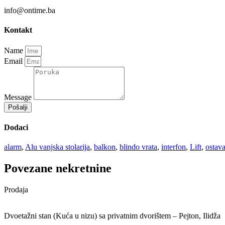
info@ontime.ba
Kontakt
Name
Email
Message
Pošalji
Dodaci
alarm
,
Alu vanjska stolarija
,
balkon
,
blindo vrata
,
interfon
,
Lift
,
ostav
Povezane nekretnine
Prodaja
Dvoetažni stan (Kuća u nizu) sa privatnim dvorištem – Pejton, Ilidža