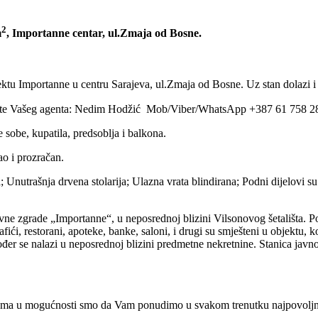
2
m
, Importanne centar, ul.Zmaja od Bosne.
tu Importanne u centru Sarajeva, ul.Zmaja od Bosne. Uz stan dolazi i
zovite Vašeg agenta: Nedim Hodžić Mob/Viber/WhatsApp +387 61 758 2
 sobe, kupatila, predsoblja i balkona.
ao i prozračan.
 Unutrašnja drvena stolarija; Ulazna vrata blindirana; Podni dijelovi su
e zgrade „Importanne“, u neposrednoj blizini Vilsonovog šetališta. Pozi
ići, restorani, apoteke, banke, saloni, i drugi su smješteni u objektu, k
akođer se nalazi u neposrednoj blizini predmetne nekretnine. Stanica ja
ma u mogućnosti smo da Vam ponudimo u svakom trenutku najpovoljnije 