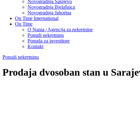
Novogradnja Sarajevo
Novogradnja Bjelašnica
Novogradnja Jahorina
On Time International
On Time
O Nama | Agencija za nekretnine
Ponudi nekretninu
Ponuda za investitore
Kontakt
Ponudi nekretninu
Prodaja dvosoban stan u Saraje