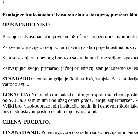
1
Prodaje se funkcionalan dvosoban stan u Sarajevu, površine 68
OPIS NEKRETNINE:
2
Prodaje se dvosoban stan površine 68m
, u stambeno-poslovnom objek
Za sve informacije o ovoj ponudi i svim ostalim pojedinostima po
Stan se sastoji od dnevnog boravka sa kuhinjom i trpezarijom, spavaće
Zahvaljujući svojoj primarnoj južnoj orijentaciji stan je izuzetno svijet
STANDARD:
Centralno grijanje (kotlovnica), Vanjska ALU stolarija;
vatrodojavu ..
LOKACIJA:
Nekretnina se nalazi na drugom spratu stambeno poslovn
od SCC-a, a samim tim i od užeg centra grada. Brojni supermarketi, kaf
Veliki broj visokoobrazovnih institucija, srednjih i osnovnih škola t
brz i jednostavan pristup ostalim dijelovima grada.
CIJENA: PRODATO.
FINANSIRANJE
Putem ugovora o saradnji sa komercijalnim banka