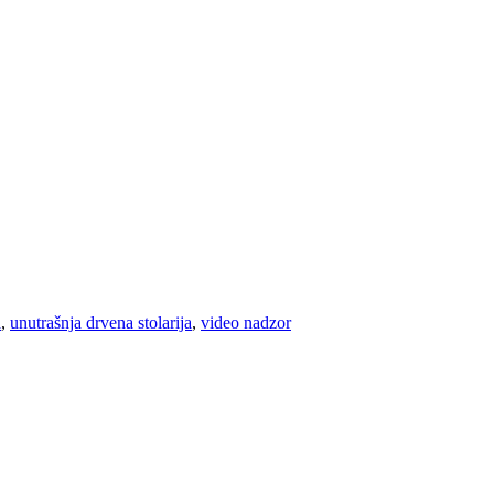
a
,
unutrašnja drvena stolarija
,
video nadzor