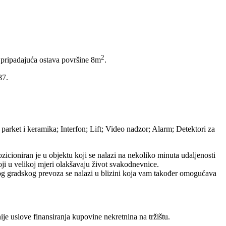
2
 pripadajuća ostava površine 8m
.
87.
 parket i keramika; Interfon; Lift; Video nadzor; Alarm; Detektori za
cioniran je u objektu koji se nalazi na nekoliko minuta udaljenosti
oji u velikoj mjeri olakšavaju život svakodnevnice.
vnog gradskog prevoza se nalazi u blizini koja vam također omogućava
uslove finansiranja kupovine nekretnina na tržištu.