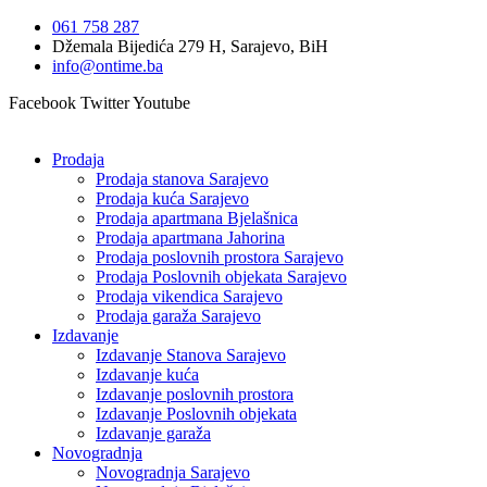
Idi
061 758 287
na
Džemala Bijedića 279 H, Sarajevo, BiH
sadržaj
info@ontime.ba
Facebook
Twitter
Youtube
Prodaja
Prodaja stanova Sarajevo
Prodaja kuća Sarajevo
Prodaja apartmana Bjelašnica
Prodaja apartmana Jahorina
Prodaja poslovnih prostora Sarajevo
Prodaja Poslovnih objekata Sarajevo
Prodaja vikendica Sarajevo
Prodaja garaža Sarajevo
Izdavanje
Izdavanje Stanova Sarajevo
Izdavanje kuća
Izdavanje poslovnih prostora
Izdavanje Poslovnih objekata
Izdavanje garaža
Novogradnja
Novogradnja Sarajevo