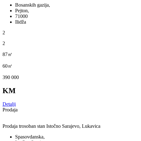
Bosanskih gazija,
Pejton,
71000
Ilidža
2
2
87㎡
60㎡
390 000
KM
Detalji
Prodaja
Prodaja trosoban stan Istočno Sarajevo, Lukavica
Spasovdanska,