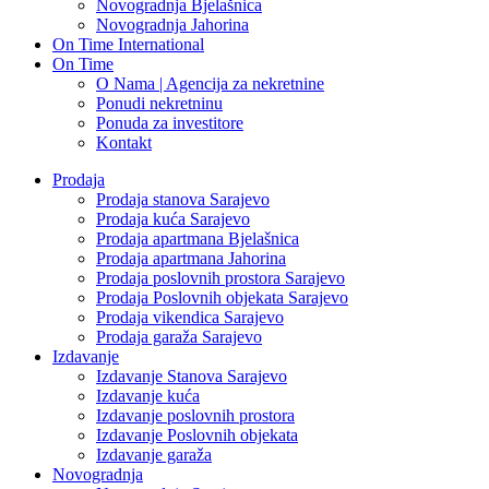
Novogradnja Bjelašnica
Novogradnja Jahorina
On Time International
On Time
O Nama | Agencija za nekretnine
Ponudi nekretninu
Ponuda za investitore
Kontakt
Prodaja
Prodaja stanova Sarajevo
Prodaja kuća Sarajevo
Prodaja apartmana Bjelašnica
Prodaja apartmana Jahorina
Prodaja poslovnih prostora Sarajevo
Prodaja Poslovnih objekata Sarajevo
Prodaja vikendica Sarajevo
Prodaja garaža Sarajevo
Izdavanje
Izdavanje Stanova Sarajevo
Izdavanje kuća
Izdavanje poslovnih prostora
Izdavanje Poslovnih objekata
Izdavanje garaža
Novogradnja