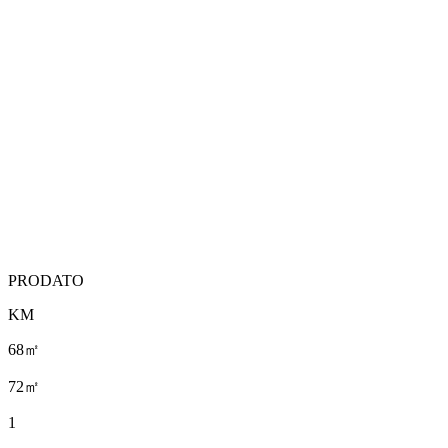
PRODATO
KM
68㎡
72㎡
1