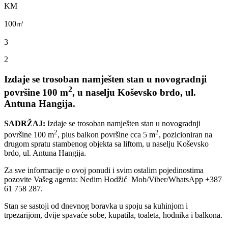
KM
100㎡
3
2
Izdaje se trosoban namješten stan u novogradnji
2
površine 100 m
, u naselju Koševsko brdo, ul.
Antuna Hangija.
SADRŽAJ:
Izdaje se trosoban namješten stan u novogradnji
2
2
površine 100 m
, plus balkon površine cca 5 m
, pozicioniran na
drugom spratu stambenog objekta sa liftom, u naselju Koševsko
brdo, ul. Antuna Hangija.
Za sve informacije o ovoj ponudi i svim ostalim pojedinostima
pozovite Vašeg agenta: Nedim Hodžić Mob/Viber/WhatsApp +387
61 758 287.
Stan se sastoji od dnevnog boravka u spoju sa kuhinjom i
trpezarijom, dvije spavaće sobe, kupatila, toaleta, hodnika i balkona.