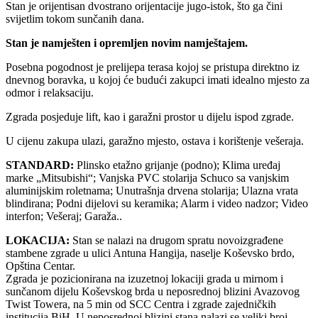
Stan je orijentisan dvostrano orijentacije jugo-istok, što ga čini
svijetlim tokom sunčanih dana.
Stan je namješten i opremljen novim namještajem.
Posebna pogodnost je prelijepa terasa kojoj se pristupa direktno iz
dnevnog boravka, u kojoj će budući zakupci imati idealno mjesto za
odmor i relaksaciju.
Zgrada posjeduje lift, kao i garažni prostor u dijelu ispod zgrade.
U cijenu zakupa ulazi, garažno mjesto, ostava i korištenje vešeraja.
STANDARD:
Plinsko etažno grijanje (podno); Klima uređaj
marke „Mitsubishi“; Vanjska PVC stolarija Schuco sa vanjskim
aluminijskim roletnama; Unutrašnja drvena stolarija; Ulazna vrata
blindirana; Podni dijelovi su keramika; Alarm i video nadzor; Video
interfon; Vešeraj; Garaža..
LOKACIJA:
Stan se nalazi na drugom spratu novoizgrađene
stambene zgrade u ulici Antuna Hangija, naselje Koševsko brdo,
Opština Centar.
Zgrada je pozicionirana na izuzetnoj lokaciji grada u mirnom i
sunčanom dijelu Koševskog brda u neposrednoj blizini Avazovog
Twist Towera, na 5 min od SCC Centra i zgrade zajedničkih
institucija BiH. U neposrednoj blizini stana nalazi se veliki broj