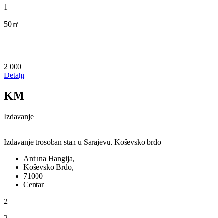
1
50㎡
2 000
Detalji
KM
Izdavanje
Izdavanje trosoban stan u Sarajevu, Koševsko brdo
Antuna Hangija,
Koševsko Brdo,
71000
Centar
2
2