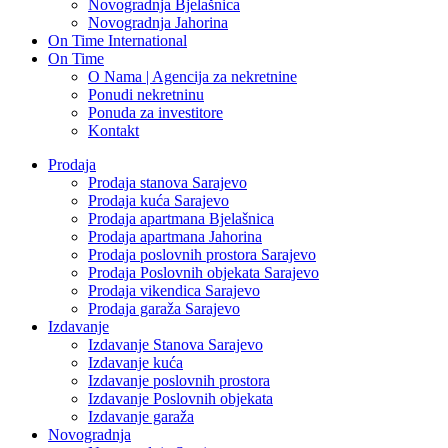
Novogradnja Bjelašnica
Novogradnja Jahorina
On Time International
On Time
O Nama | Agencija za nekretnine
Ponudi nekretninu
Ponuda za investitore
Kontakt
Prodaja
Prodaja stanova Sarajevo
Prodaja kuća Sarajevo
Prodaja apartmana Bjelašnica
Prodaja apartmana Jahorina
Prodaja poslovnih prostora Sarajevo
Prodaja Poslovnih objekata Sarajevo
Prodaja vikendica Sarajevo
Prodaja garaža Sarajevo
Izdavanje
Izdavanje Stanova Sarajevo
Izdavanje kuća
Izdavanje poslovnih prostora
Izdavanje Poslovnih objekata
Izdavanje garaža
Novogradnja