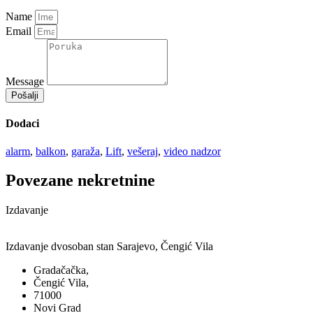
Name
Email
Message
Pošalji
Dodaci
alarm
,
balkon
,
garaža
,
Lift
,
vešeraj
,
video nadzor
Povezane nekretnine
Izdavanje
Izdavanje dvosoban stan Sarajevo, Čengić Vila
Gradačačka,
Čengić Vila,
71000
Novi Grad