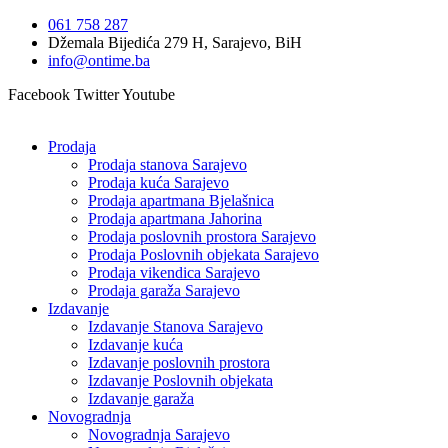
Idi
061 758 287
na
Džemala Bijedića 279 H, Sarajevo, BiH
sadržaj
info@ontime.ba
Facebook
Twitter
Youtube
Prodaja
Prodaja stanova Sarajevo
Prodaja kuća Sarajevo
Prodaja apartmana Bjelašnica
Prodaja apartmana Jahorina
Prodaja poslovnih prostora Sarajevo
Prodaja Poslovnih objekata Sarajevo
Prodaja vikendica Sarajevo
Prodaja garaža Sarajevo
Izdavanje
Izdavanje Stanova Sarajevo
Izdavanje kuća
Izdavanje poslovnih prostora
Izdavanje Poslovnih objekata
Izdavanje garaža
Novogradnja
Novogradnja Sarajevo