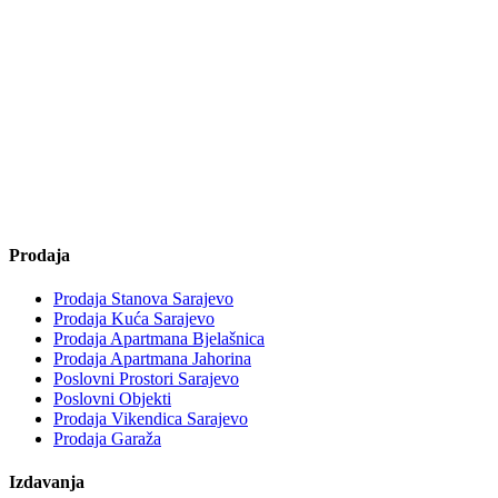
Prodaja
Prodaja Stanova Sarajevo
Prodaja Kuća Sarajevo
Prodaja Apartmana Bjelašnica
Prodaja Apartmana Jahorina
Poslovni Prostori Sarajevo
Poslovni Objekti
Prodaja Vikendica Sarajevo
Prodaja Garaža
Izdavanja