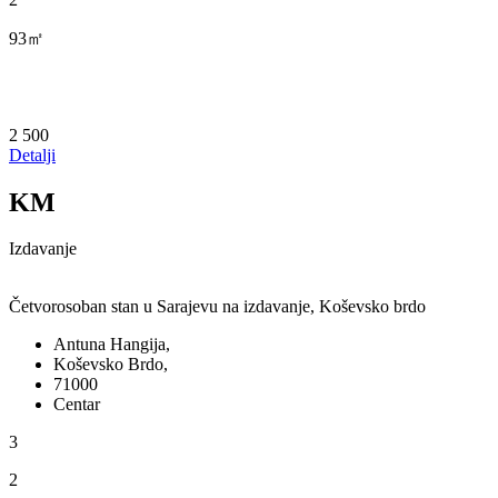
93㎡
2 500
Detalji
KM
Izdavanje
Četvorosoban stan u Sarajevu na izdavanje, Koševsko brdo
Antuna Hangija,
Koševsko Brdo,
71000
Centar
3
2