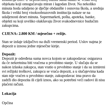
objekata koji omogućavaju miran i lagodan život. Na nekoliko
minuta hoda udaljeno je dječije obdanište i osnovna škola, a srednja
škola i veliki broj visokoobrazovnih institucija nalaze se na
udaljenosti deset minuta. Supermarketi, pošta, apoteka, banke,
objekti su koji uveliko olakšavaju život svakodnevnice budućim
zakupcima.
CIJENA: 2.800 KM / mjesečno + režije.
Stan se izdaje izključivo na duži vremenski period. Uslov najma je
depozit u iznosu jedne mjesečne kirije.
Depozit:
Depozit je određena suma novca kojom se zakupodavac osigurava
da će nekretnina biti vraćena u prvobitno stanje. U slučaju da se
nakon izlaska zakupca, stan vratio u prvobitno stanje i da su izmireni
svi režijski troškovi, zakupcu se vraća depozit, a u slučajevima kada
stan nije vraćen u prvobitno stanje, zakupodavac ima pravo da
zadrži dio depozita ili cijeli iznos, ako su potrebni veći radovi ili nisu
plaćeni računi.
Lokacija
Općina