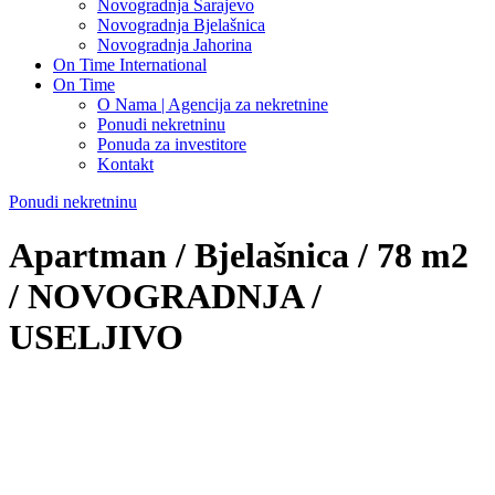
Novogradnja Sarajevo
Novogradnja Bjelašnica
Novogradnja Jahorina
On Time International
On Time
O Nama | Agencija za nekretnine
Ponudi nekretninu
Ponuda za investitore
Kontakt
Ponudi nekretninu
Apartman / Bjelašnica / 78 m2
/ NOVOGRADNJA /
USELJIVO