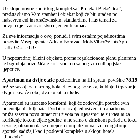
U sklopu novog sportskog kompleksa “Projekat Bjelašnica”,
predstavljamo Vam stambeni objekat koji će biti urađen po
najsavremenijim građevinskim standardima i naš temelj za
povjerenje i zadovoljstvo cijenjenih kupaca.
Za sve informacije o ovoj ponudi i svim ostalim pojedinostima
pozovite Vašeg agenta: Adnan Borovac Mob/Viber/WhatsApp
+387 62 215 807.
U neposrednoj blizini objekata prema regulacionom planu planirana
je izgradnja nove žičare koja vodi do samog vrha olimpijske
ljepotice.
Apartman na dvije etaže
pozicioniran na III spratu, površine
78,19
2
m
se sastoji od ulaznog hola, dnevnog boravka, kuhinje i trpezarije,
dvije spavaće sobe, dva kupatila i lođe.
Apartmani su izuzetno komforni, koji će zadovoljiti potrebe svih
potencijalnih klijenata. Dodatno, ovaj jedinstveni tip apartmana
pruža sasvim novu dimenziju života na Bjelašnici te su idealni za
korištenje tokom cijele godine, a ne samo u zimskom periodu u toku
sezone, obzirom da se u neposrednoj blizini nalaze mnogobrojni
sportski sadržaji kao i poslovni kompleks u sklopu hotela
„Phoenix“.