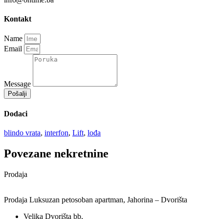
Kontakt
Name
Email
Message
Pošalji
Dodaci
blindo vrata
,
interfon
,
Lift
,
lođa
Povezane nekretnine
Prodaja
Prodaja Luksuzan petosoban apartman, Jahorina – Dvorišta
Velika Dvorišta bb,