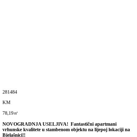
281484
KM
78,19㎡
NOVOGRADNJA USELJIVA! Fantastični apartmani
vrhunske kvalitete u stambenom objektu na lijepoj lokaciji na
Bjelašnici!!