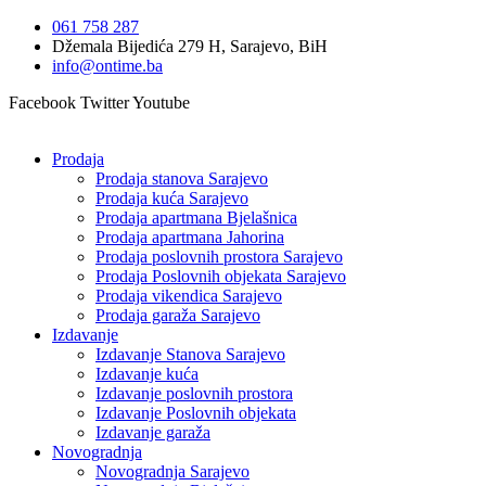
Idi
061 758 287
na
Džemala Bijedića 279 H, Sarajevo, BiH
sadržaj
info@ontime.ba
Facebook
Twitter
Youtube
Prodaja
Prodaja stanova Sarajevo
Prodaja kuća Sarajevo
Prodaja apartmana Bjelašnica
Prodaja apartmana Jahorina
Prodaja poslovnih prostora Sarajevo
Prodaja Poslovnih objekata Sarajevo
Prodaja vikendica Sarajevo
Prodaja garaža Sarajevo
Izdavanje
Izdavanje Stanova Sarajevo
Izdavanje kuća
Izdavanje poslovnih prostora
Izdavanje Poslovnih objekata
Izdavanje garaža
Novogradnja
Novogradnja Sarajevo