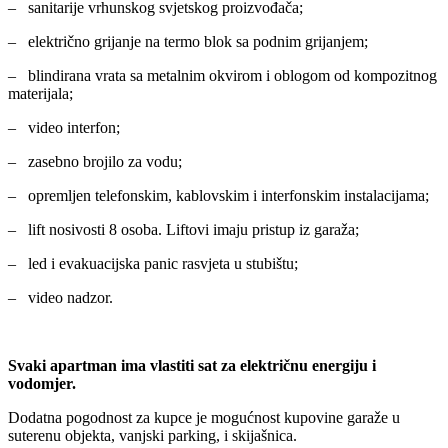
– sanitarije vrhunskog svjetskog proizvođača;
– električno grijanje na termo blok sa podnim grijanjem;
– blindirana vrata sa metalnim okvirom i oblogom od kompozitnog
materijala;
– video interfon;
– zasebno brojilo za vodu;
– opremljen telefonskim, kablovskim i interfonskim instalacijama;
– lift nosivosti 8 osoba. Liftovi imaju pristup iz garaža;
– led i evakuacijska panic rasvjeta u stubištu;
– video nadzor.
Svaki apartman ima vlastiti sat za električnu energiju i
vodomjer.
Dodatna pogodnost za kupce je mogućnost kupovine garaže u
suterenu objekta, vanjski parking, i skijašnica.