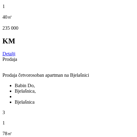
1
40㎡
235 000
KM
Detalji
Prodaja
Prodaja četvorosoban apartman na Bjelašnici
Babin Do,
Bjelašnica,
Bjelašnica
3
1
78㎡