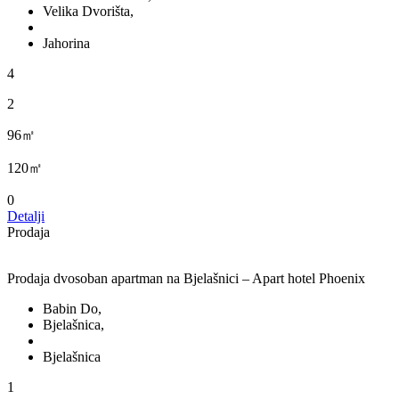
Velika Dvorišta,
Jahorina
4
2
96㎡
120㎡
0
Detalji
Prodaja
Prodaja dvosoban apartman na Bjelašnici – Apart hotel Phoenix
Babin Do,
Bjelašnica,
Bjelašnica
1