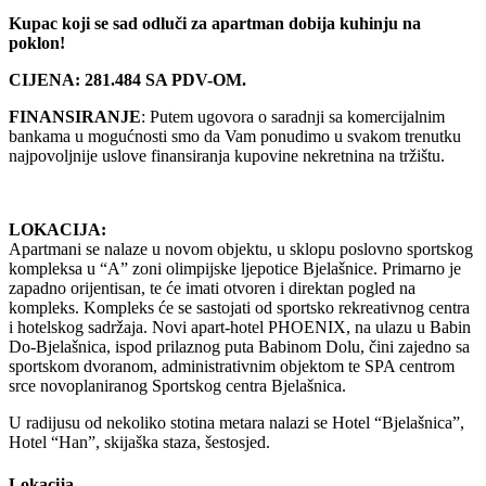
Kupac koji se sad odluči za apartman dobija kuhinju na
poklon!
CIJENA: 281.484 SA PDV-OM.
FINANSIRANJE
: Putem ugovora o saradnji sa komercijalnim
bankama u mogućnosti smo da Vam ponudimo u svakom trenutku
najpovoljnije uslove finansiranja kupovine nekretnina na tržištu.
LOKACIJA:
Apartmani se nalaze u novom objektu, u sklopu poslovno sportskog
kompleksa u “A” zoni olimpijske ljepotice Bjelašnice. Primarno je
zapadno orijentisan, te će imati otvoren i direktan pogled na
kompleks. Kompleks će se sastojati od sportsko rekreativnog centra
i hotelskog sadržaja. Novi apart-hotel PHOENIX, na ulazu u Babin
Do-Bjelašnica, ispod prilaznog puta Babinom Dolu, čini zajedno sa
sportskom dvoranom, administrativnim objektom te SPA centrom
srce novoplaniranog Sportskog centra Bjelašnica.
U radijusu od nekoliko stotina metara nalazi se Hotel “Bjelašnica”,
Hotel “Han”, skijaška staza, šestosjed.
Lokacija