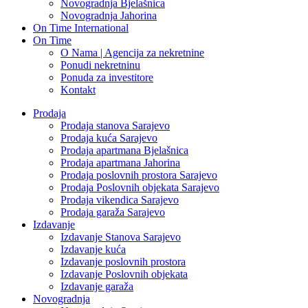
Novogradnja Bjelašnica
Novogradnja Jahorina
On Time International
On Time
O Nama | Agencija za nekretnine
Ponudi nekretninu
Ponuda za investitore
Kontakt
Prodaja
Prodaja stanova Sarajevo
Prodaja kuća Sarajevo
Prodaja apartmana Bjelašnica
Prodaja apartmana Jahorina
Prodaja poslovnih prostora Sarajevo
Prodaja Poslovnih objekata Sarajevo
Prodaja vikendica Sarajevo
Prodaja garaža Sarajevo
Izdavanje
Izdavanje Stanova Sarajevo
Izdavanje kuća
Izdavanje poslovnih prostora
Izdavanje Poslovnih objekata
Izdavanje garaža
Novogradnja